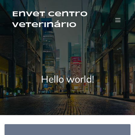
Pular
para
o
Envet Centro
conteúdo
Veterinário
Hello world!